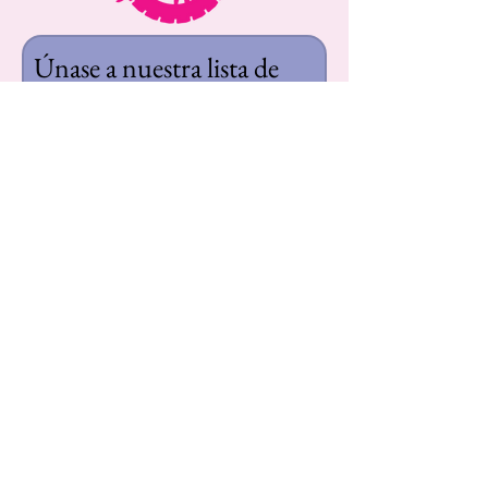
Únase a nuestra lista de 
correo
Nombre de pila
Apellido
Correo electrónico
*
Suscribir
Quiero suscribirme a su lista de 
correo.