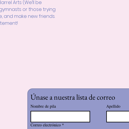
rrel Arts (We’ll be 
 gymnasts or those trying 
le, and make new friends. 
citement!
Únase a nuestra lista de correo
Nombre de pila
Apellido
Correo electrónico
*