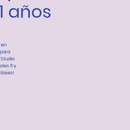
11 años
 en
 para
 Studio
les 11 y
clases!