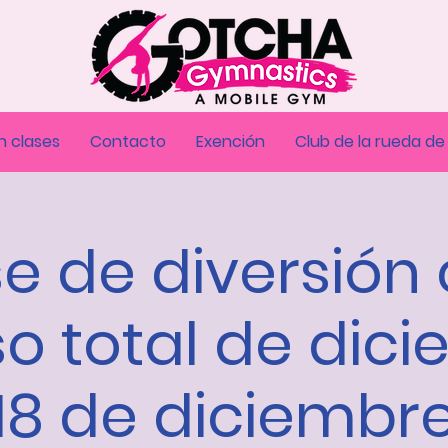
n clases
Contacto
Exención
Club de la rueda de
e de diversión
o total de dici
y 18 de diciemb