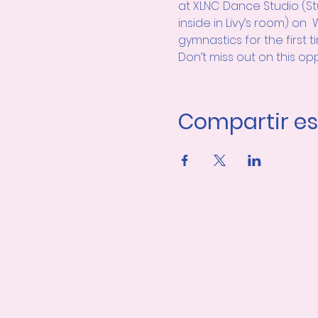
at XLNC Dance Studio (Stu
inside in Livy’s room) on 
gymnastics for the first t
Don’t miss out on this opp
Compartir es