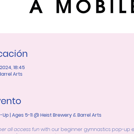
icación
 2024, 18:45
Barrel Arts
vento
p | Ages 5-11 @ Heist Brewery & Barrel Arts
r all access fun
 with our beginner gymnastics pop-up eve