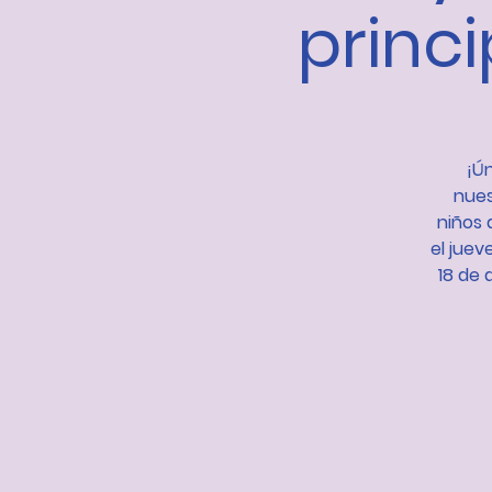
princi
¡Ú
nues
niños 
el juev
18 de 