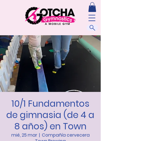
10/1 Fundamentos
de gimnasia (de 4 a
8 años) en Town
mié, 25 mar
  |  
Compañía cervecera