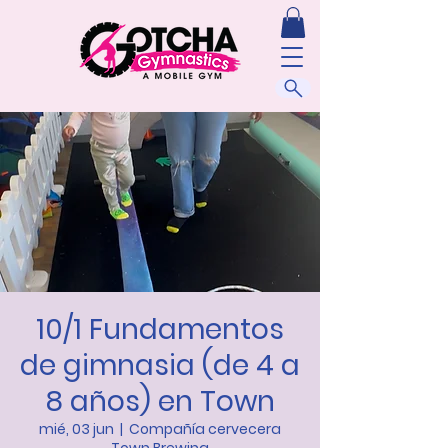
10/1 Fundamentos
de gimnasia (de 4 a
8 años) en Town
mié, 03 jun
  |  
Compañía cervecera